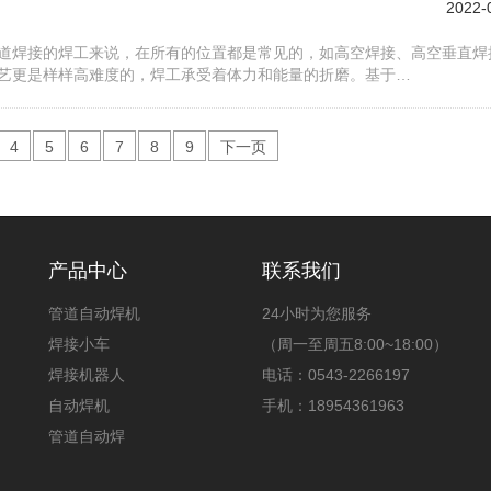
2022-
道焊接的焊工来说，在所有的位置都是常见的，如高空焊接、高空垂直焊
艺更是样样高难度的，焊工承受着体力和能量的折磨。基于…
4
5
6
7
8
9
下一页
产品中心
联系我们
管道自动焊机
24小时为您服务
焊接小车
（周一至周五8:00~18:00）
焊接机器人
电话：0543-2266197
自动焊机
手机：18954361963
管道自动焊