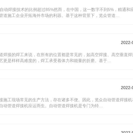
自动焊接技术的比例超过85%然而，在中国，这一数字不到5%，精通和
管道施工企业开拓海外市场的利器。基于这种背景下，览众管道…
2022-
道焊接的焊工来说，在所有的位置都是常见的，如高空焊接、高空垂直焊
艺更是样样高难度的，焊工承受着体力和能量的折磨。基于…
2022-
接施工现场常见的生产方法，存在诸多不便。因此，览众自动管道焊接机
自动管道焊接机应运而生。自动管道焊接机是专门为特…
2022-