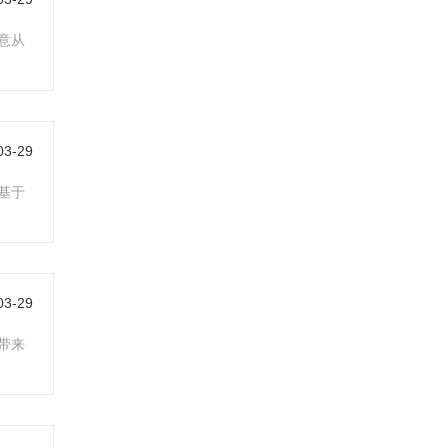
意从
03-29
基于
03-29
带来